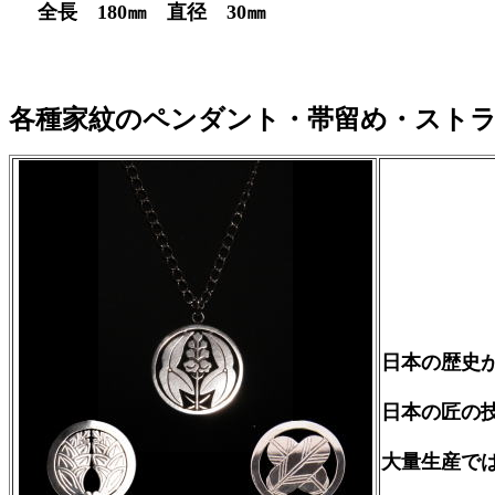
全長 180㎜ 直径 30㎜
各種家紋のペンダント・帯留め・スト
日本の歴史
日本の匠の
大量生産で