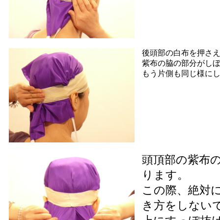
後頭部の白布を押さ
紫布の脇の部分がし
もう片側も同じ様に
頭頂部の紫布
ります。
この際、絶対
き方をしない