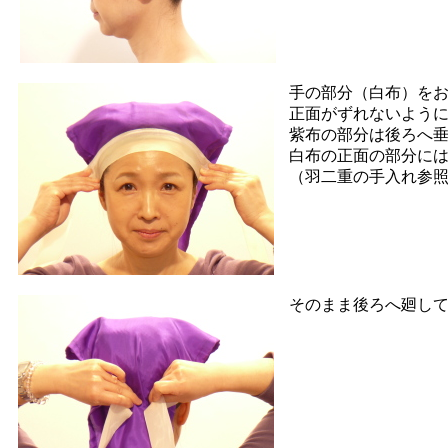
手の部分（白布）をお
正面がずれないよう
紫布の部分は後ろへ
白布の正面の部分に
（羽二重の手入れ参
そのまま後ろへ廻し