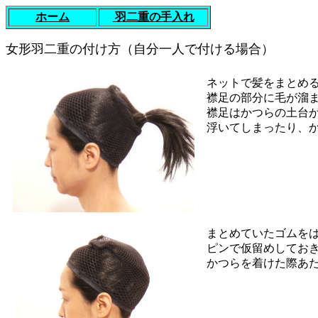
ホーム
羽二重の手入れ
女形羽二重の付け方（自分一人で付ける場合）
ネットで髪をまとめ
襟足の部分に毛が溜
襟足はかつらの土台が
浮いてしまったり、
まとめていたゴムを
ピンで仮留めしてお
かつらを着けた際あ