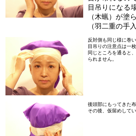
目吊りになる
（木蝋）が塗
（羽二重の手
反対側も同じ様に巻
目吊りの注意点は一
同じところを通ると、
られません。
後頭部にもってきた
その後、仮留めして