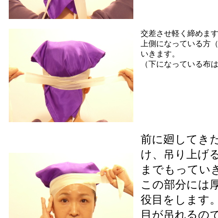
交差させ軽く締めま
上側になっている方
いきます。
（下になっている布
前に廻してき
け、吊り上げ
までもってい
この部分には
役目をします
目が吊れるの