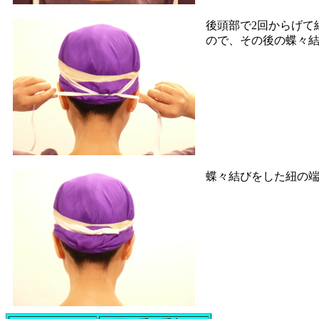
後頭部で2回からげて
ので、その後の蝶々
蝶々結びをした紐の