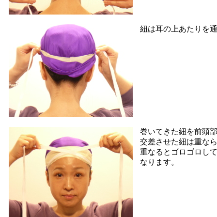
紐は耳の上あたりを
巻いてきた紐を前頭
交差させた紐は重な
重なるとゴロゴロし
なります。