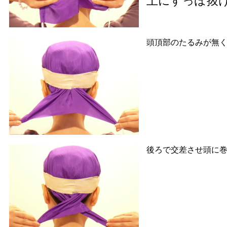
上にすっぽ抜
頭頂部のたるみが無
後ろで交差させ頭に